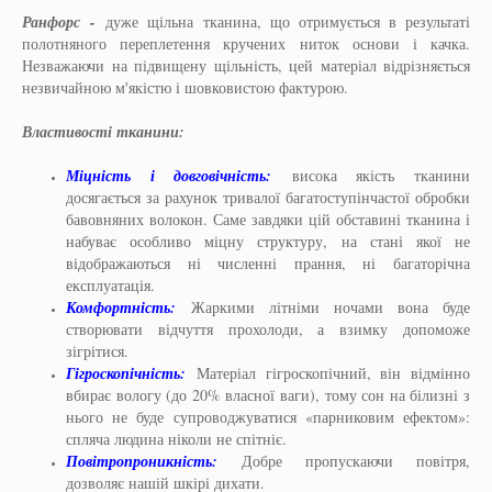
Ранфорс -
дуже щільна тканина, що отримується в результаті
полотняного переплетення кручених ниток основи і качка.
Незважаючи на підвищену щільність, цей матеріал відрізняється
незвичайною м'якістю і шовковистою фактурою.
Властивості тканини:
Міцність і довговічність:
висока якість тканини
досягається за рахунок тривалої багатоступінчастої обробки
бавовняних волокон. Саме завдяки цій обставині тканина і
набуває особливо міцну структуру, на стані якої не
відображаються ні численні прання, ні багаторічна
експлуатація.
Комфортність:
Жаркими літніми ночами вона буде
створювати відчуття прохолоди, а взимку допоможе
зігрітися.
Гігроскопічність:
Матеріал гігроскопічний, він відмінно
вбирає вологу (до 20% власної ваги), тому сон на білизні з
нього не буде супроводжуватися «парниковим ефектом»:
спляча людина ніколи не спітніє.
Повітропроникність:
Добре пропускаючи повітря,
дозволяє нашій шкірі дихати.