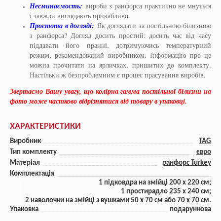
Несминаємость:
вироби з ранфорса практично не мнуться
і завжди виглядають привабливо.
Простота в догляді:
Як доглядати за постільною білизною
з ранфорса? Догляд досить простий: досить час від часу
піддавати його пранні, дотримуючись температурний
режим, рекомендований виробником. Інформацію про це
можна прочитати на ярличках, пришитих до комплекту.
Настільки ж безпроблемним є процес прасування виробів.​
Звертаємо Вашу увагу, що колірна гамма постільної білизни на
фото може частково відрізнятися від товару в упаковці.
ХАРАКТЕРИСТИКИ
Виробник
TAG
Тип комплекту
євро
Матеріал
ранфорс Turkey
Комплектація
1 підковдра на змійці 200 x 220 см;
1 простирадло 235 x 240 см;
2 наволочки на змійці з вушками 50 x 70 см або 70 x 70 см.
Упаковка
подарункова