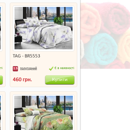
TAG - BR5553
ті
Є в наявності
полуторний
1.5
Купити
460 грн.