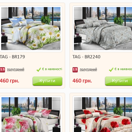
TAG - BR179
TAG - BR2240
Є в наявності
Є в наявнос
полуторний
полуторний
1.5
1.5
Купити
Купити
460 грн.
460 грн.