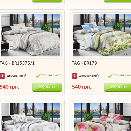
TAG - BR15375/1
TAG - BR179
Є в наявності
Є в наявнос
двоспальний
двоспальний
2
2
Купити
Купити
540 грн.
540 грн.