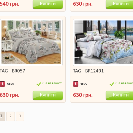
Купити
Купити
540 грн.
630 грн.
TAG - BR057
TAG - BR12491
Є в наявності
Є в наявнос
євро
євро
Е
Е
Купити
Купити
630 грн.
630 грн.
1
2
3