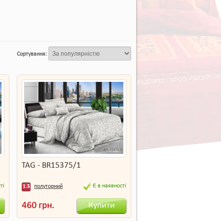
Сортування:
TAG - BR15375/1
ті
Є в наявності
полуторний
1.5
Купити
460 грн.