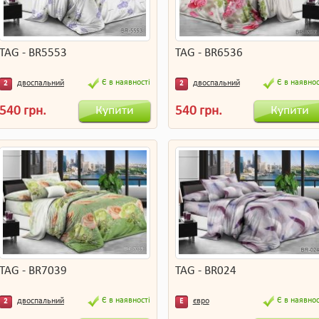
TAG - BR5553
TAG - BR6536
Є в наявності
Є в наявнос
двоспальний
двоспальний
2
2
Купити
Купити
540 грн.
540 грн.
TAG - BR7039
TAG - BR024
Є в наявності
Є в наявнос
двоспальний
євро
2
Е