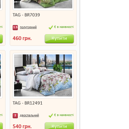
TAG - BR7039
ті
Є в наявності
полуторний
1.5
Купити
460 грн.
TAG - BR12491
ті
Є в наявності
двоспальний
2
Купити
540 грн.