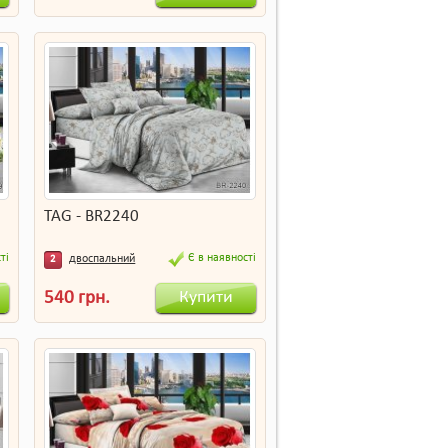
TAG - BR2240
ті
Є в наявності
двоспальний
2
Купити
540 грн.