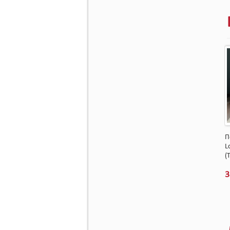
П
L
(
3