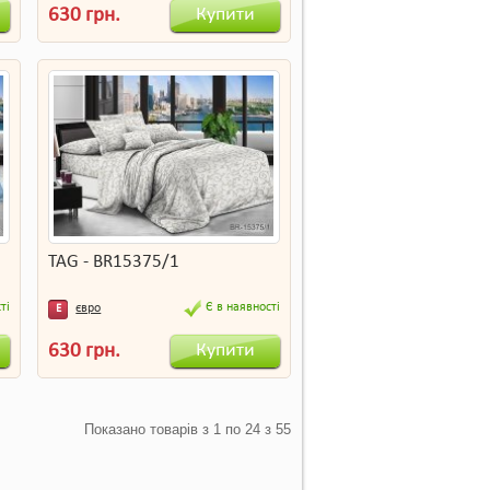
Купити
630 грн.
TAG - BR15375/1
ті
Є в наявності
євро
Е
Купити
630 грн.
Показано товарів з 1 по 24 з 55