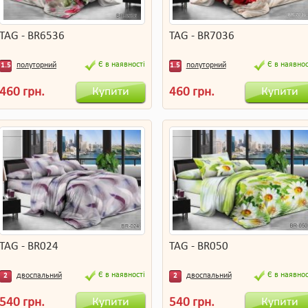
TAG - BR6536
TAG - BR7036
Є в наявності
Є в наявнос
полуторний
полуторний
1.5
1.5
Купити
Купити
460 грн.
460 грн.
TAG - BR024
TAG - BR050
Є в наявності
Є в наявнос
двоспальний
двоспальний
2
2
Купити
Купити
540 грн.
540 грн.