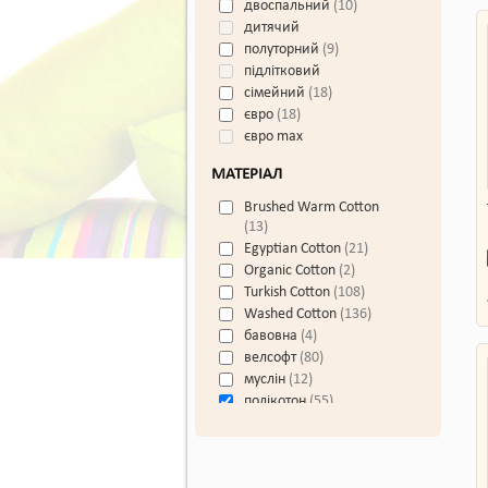
двоспальний
10
Turkiz
дитячий
Venica Mascuse
полуторний
9
Вилюта
підлітковий
сімейний
18
євро
18
євро max
МАТЕРІАЛ
Brushed Warm Cotton
13
Egyptian Cotton
21
Organic Cotton
2
Turkish Cotton
108
Washed Cotton
136
бавовна
4
велсофт
80
муслін
12
полікотон
55
ранфорс
865
ранфорс Color mix
20
ранфорс Gofre
41