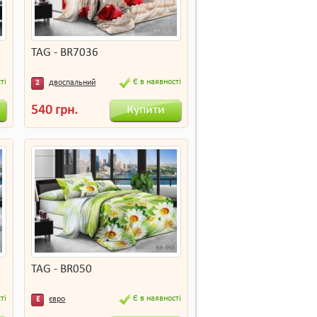
TAG - BR7036
ті
Є в наявності
двоспальний
2
Купити
540 грн.
TAG - BR050
ті
Є в наявності
євро
Е