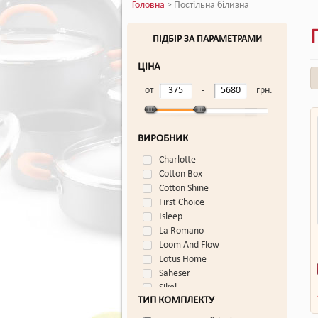
Головна
> Постільна білизна
ПІДБІР ЗА ПАРАМЕТРАМИ
ЦІНА
от
-
грн.
ВИРОБНИК
Charlotte
Cotton Box
Cotton Shine
First Choice
Isleep
La Romano
Loom And Flow
Lotus Home
Saheser
Sikel
ТИП КОМПЛЕКТУ
TAC
TAG
55