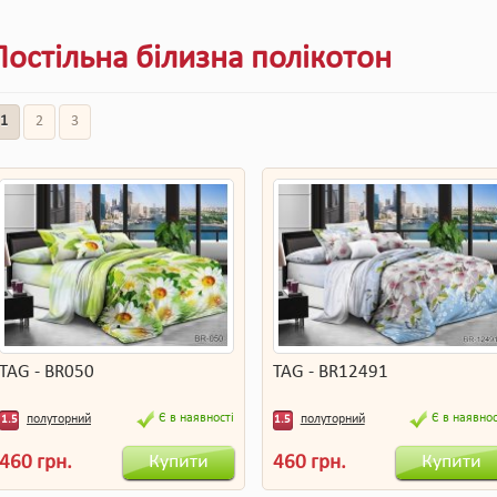
Постільна білизна полікотон
1
2
3
TAG - BR050
TAG - BR12491
Є в наявності
Є в наявнос
полуторний
полуторний
1.5
1.5
Купити
Купити
460 грн.
460 грн.