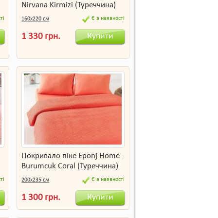
Nirvana Kirmizi (Туреччина)
ті
Є в наявності
160х220 см
Купити
1 330 грн.
Покривало піке Eponj Home -
Burumcuk Coral (Туреччина)
ті
Є в наявності
200х235 см
Купити
1 300 грн.