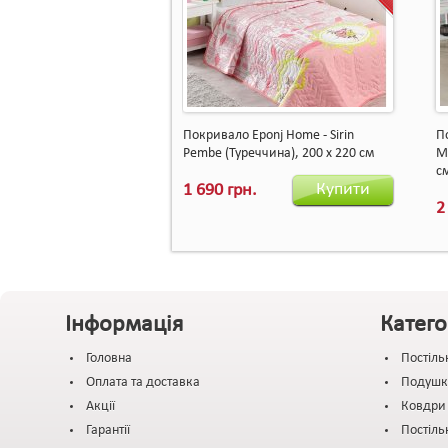
Покривало Eponj Home - Sirin
П
Pembe (Туреччина), 200 х 220 см
Mo
с
Купити
1 690 грн.
2
Інформація
Катего
Головна
Постіль
Оплата та доставка
Подушк
Акції
Ковдри
Гарантії
Постіль