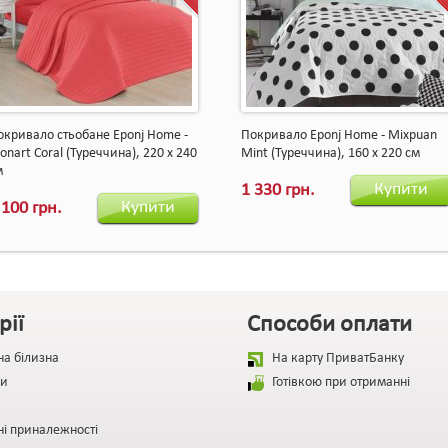
окривало стьобане Eponj Home -
Покривало Eponj Home - Mixpuan
nart Coral (Туреччина), 220 х 240
Mint (Туреччина), 160 х 220 см
м
Купити
1 330 грн.
Купити
 100 грн.
рії
Способи оплати
на білизна
На карту ПриватБанку
и
Готівкою при отриманні
ні приналежності