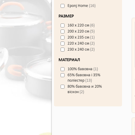
Eponj Home
16
РАЗМЕР
160 x 220 cм
6
200 x 220 cм
5
200 x 235 cм
1
220 x 240 cм
2
230 x 240 cм
2
МАТЕРИАЛ
100% бавовна
1
65% бавовна і 35%
поліестер
13
80% бавовна и 20%
віскон
2