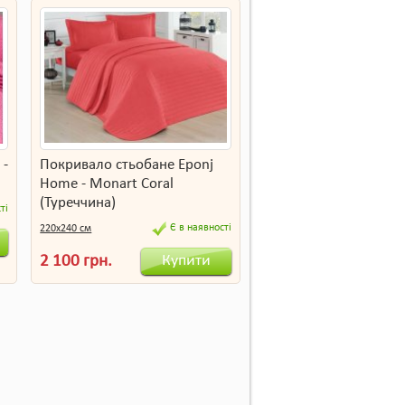
 -
Покривало стьобане Eponj
Home - Monart Coral
(Туреччина)
ті
Є в наявності
220х240 см
Купити
2 100 грн.