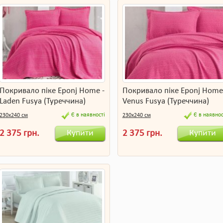
Покривало піке Eponj Home -
Покривало піке Eponj Home
Laden Fusya (Туреччина)
Venus Fusya (Туреччина)
Є в наявності
Є в наявнос
230х240 см
230х240 см
Купити
Купити
2 375 грн.
2 375 грн.