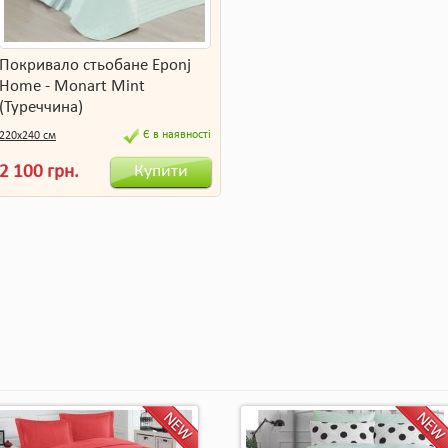
Покривало стьобане Eponj
Home - Monart Mint
(Туреччина)
Є в наявності
220х240 см
Купити
2 100 грн.