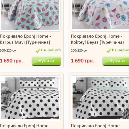
Покривало Eponj Home -
Покривало Eponj Home -
Karpuz Mavi (Туреччина)
Kokteyl Beyaz (Туреччина)
Є в наявності
Є в наявнос
200х220 см
200х220 см
Купити
Купити
1 690 грн.
1 690 грн.
Покривало Eponj Home -
Покривало Eponj Home -