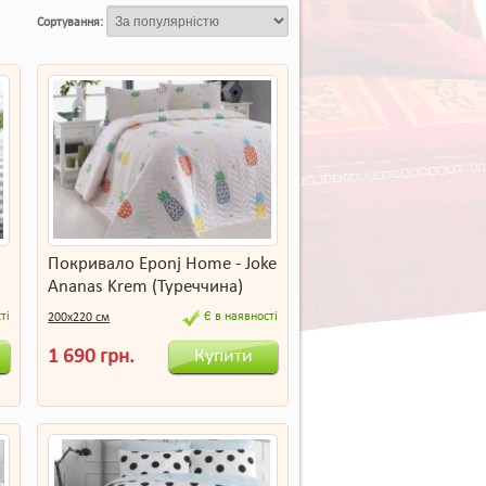
Сортування:
Покривало Eponj Home - Joke
Ananas Krem (Туреччина)
ті
Є в наявності
200х220 см
Купити
1 690 грн.