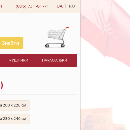
11
(096) 731-81-71
UA
RU
|
Знайти
РУШНИКИ
ПАРАСОЛЬКИ
)
а 200 x 220 см
а 230 x 240 см