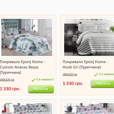
Покривало Eponj Home -
Покривало Eponj Home -
Custom Ananas Beyaz
Hook Gri (Туреччина)
(Туреччина)
Є в наявнос
160х220 см
Є в наявності
160х220 см
Купити
1 330 грн.
Купити
1 330 грн.