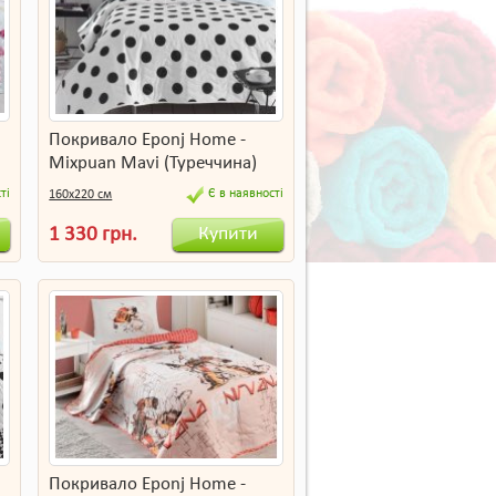
Покривало Eponj Home -
Mixpuan Mavi (Туреччина)
ті
Є в наявності
160х220 см
Купити
1 330 грн.
Покривало Eponj Home -