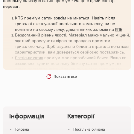
постільну білизну із сатин преміум? На це є цілий спектр
переваг:
КПБ преміум сатин зовсім не мнеться. Навіть після
тривалої експлуатації постільного комплекту, ви не
помітите на своєму ліжку, дивані ніяких заломів на
.
КПБ
Бездоганний рівень якості. Матеріал максимально міцний,
здатний прослужити вірою та правдою протягом
тривалого часу. Щоб візуально білизна втратила початкові
характеристики, вам доведеться серйозно постаратись.
преміум має привабливий блиск. Якщо ви
Постільне сатин
зважилися купити постільну білизну сатин преміум, як
тільки посталите якісний текстиль на своє ліжко, диван,
відразу ж помітите, наскільки він привабливо виглядає,
Показать все
блищить.
Виворітний бік постільної білизни шорсткий, за рахунок чого
простирадло не буде ковзати і під час відпочинку, сну, ви
відчуватимете лише комфорт.
Щоб вибрати набір для особистого користування, орієнтуйтеся
Інформація
Категорії
тільки на власні переваги. Якщо ви шукаєте високоякісну постіль
на подарунок, враховуйте смакові переваги одержувача, не
забувайте звертати увагу на його стиль і спосіб життя. Це
Головна
Постільна білизна