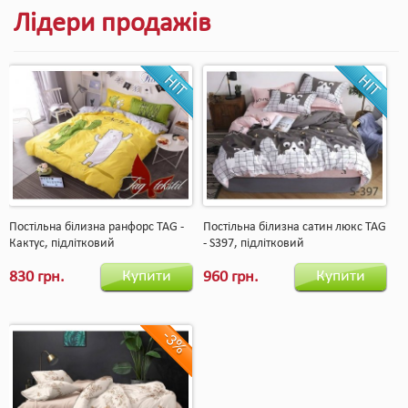
Лідери продажів
Постільна білизна ранфорс TAG -
Постільна білизна сатин люкс TAG
Кактус, підлітковий
- S397, підлітковий
Купити
Купити
830 грн.
960 грн.
-3%