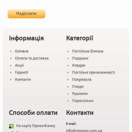
Надіслати
Інформація
Категорії
Головна
Постільна білизна
Оплата та доставка
Подушки
Акції
Ковдри
Гарантії
Постільні приналежності
Контакти
Покривала
Пледи
Рушники
Парасольки
Способи оплати
Контакти
E-mail:
На карту ПриватБанку
info@moyson.com.ua