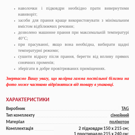
наволочки і підковдри необхідно прати вивернутими
навиворіт;
засоби для прання краще використовувати з мінімальним
вмістом відбілюючих речовин;
дозволено машинне прання при максимальній температурі
40°С
;
при прасуванні, якщо вона необхідна, вибирати щадні
температурні режими;
сушити відразу після прання, берегти від впливу прямих
сонячних променів;
зберігати в добре провітрюваних приміщеннях.
Звертаємо Вашу увагу, що колірна гамма постільної білизни на
фото може частково відрізнятися від товару в упаковці.
ХАРАКТЕРИСТИКИ
Виробник
TAG
Тип комплекту
сімейний
Матеріал
полікотон
Комплектація
2 підковдри 150 x 215 см;
1 простирадло 215 x 240 см;