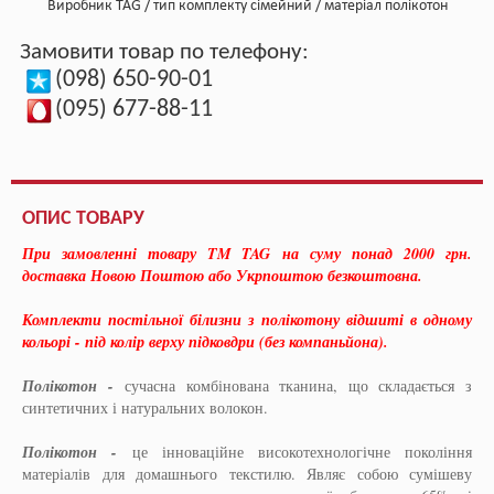
Виробник
TAG
тип комплекту
сімейний
матеріал
полікотон
Замовити товар по телефону:
(098) 650-90-01
(095) 677-88-11
ОПИС ТОВАРУ
При замовленні товару TM TAG на суму понад 2000 грн.
доставка Новою Поштою або Укрпоштою безкоштовна.
Комплекти постільної білизни з полікотону відшиті в одному
кольорі - під колір верху підковдри (без компаньйона).
Полікотон -
сучасна комбінована тканина, що складається з
синтетичних і натуральних волокон.
Полікотон -
це інноваційне високотехнологічне покоління
матеріалів для домашнього текстилю. Являє собою сумішеву