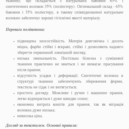
тканину, що складається з натуральної бавовни 65% і
синтетичних волокон 35% (поліестеру). Оптимальний склад - 65%
бавовни і 35% поліестеру, в такому співвідношенні натуральне
волокно забезпечує хороші гігієнічні якості матеріалу.
Переваги полікотона:
підвищена зносостійкість. Матерія довговічна і досить
міцна, фарби стійкі і яскраві, стійкі і дозволяють надовго
зберегти первинний зовнішній вигляд;
низька зминальність. Постільна білизна з сумішевої
тканини практично не мнеться і не вимагає прасування
після прання;
відсутність усадки і деформації. Синтетичні волокна в
структурі тканини забезпечують збереження форми,
текстиль не сідає і не витягується;
простота догляду. Можливе і ручне і машинне прання,
легко відпирається і дуже швидко сохне;
економна витрата коштів для прання, так як міграція
волокна дуже низька;
невисока ціна.
Догляд за текстилем. Основні правила: