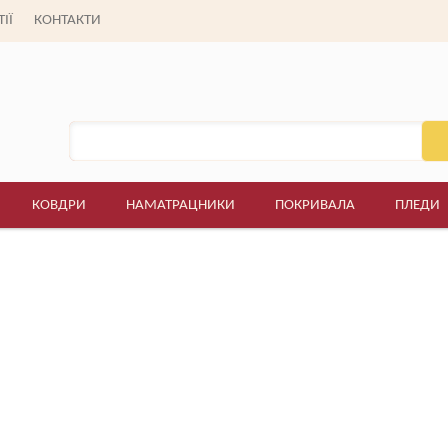
(095) 677-88-
ІЇ
КОНТАКТИ
Пн. - Сб: 9:00 - 19:00
Нд.: вихідний
КОВДРИ
НАМАТРАЦНИКИ
ПОКРИВАЛА
ПЛЕДИ
>
Сатин люкс
>Постільна білизна TAG - S379, двоспальний комплект
Постільна білизна TAG - S379,
двоспальний комплект
1 250 грн.
Є в наявно
Купити
шт.