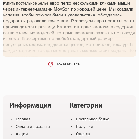
евро легко несколькими кликами мыши
Купить постельное белье
через интернет-магазин MoySon по хорошей цене. Мы создали
условия, чтобы покупки были в удовольствие, обходились
недорого и радовали качеством. Реализуем евро постельное от
производителя в розницу. Каталог интернет-магазина содержит
сотни отличных моделей, которые возможно заказать не выходя
из дома. В ассортименте любой стандартный размер
популярных форматов, десятки цветов, материалов, текстур. В
каждой карточке товара можно узнать сколько стоит модель. Все
цены актуальные.
Показать все
Правило выбора
Красивое не значит качественное — в нашем магазине не
предлагается товаров из материалов, которые могут причинить
вред здоровью или вызвать дискомфорт. Например, евро
постельное белье выполнено в основном из разных самых
лучших видов хлопка и поэтому на ощупь постель евро может
Информация
Категории
ощущаться по-разному. Есть гладкие варианты, шероховатые,
более плотные и так далее. Чтобы понять, какой
Главная
Постельное белье
характеристикой обладает понравившийся евро набор
постельного белья нужно обратить внимание на материал
Оплата и доставка
Подушки
изготовления. У каждого свои характеристики, даже если в
Акции
Одеяла
основе используется одно и то же самое сырьё. Например: