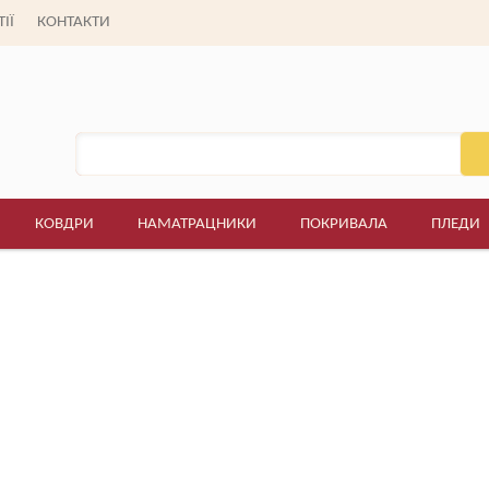
(095) 677-88-
ІЇ
КОНТАКТИ
Пн. - Сб: 9:00 - 19:00
Нд.: вихідний
КОВДРИ
НАМАТРАЦНИКИ
ПОКРИВАЛА
ПЛЕДИ