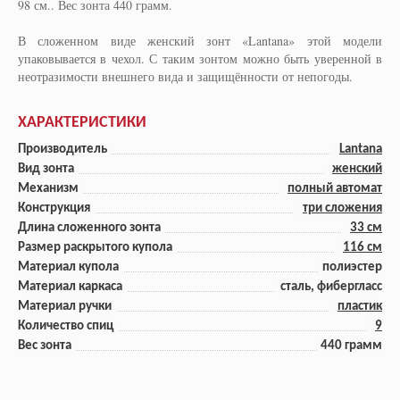
98 см.. Вес зонта 440 грамм.
В сложенном виде женский зонт «Lantana» этой модели
упаковывается в чехол. С таким зонтом можно быть уверенной в
неотразимости внешнего вида и защищённости от непогоды.
ХАРАКТЕРИСТИКИ
Производитель
Lantana
Вид зонта
женский
Механизм
полный автомат
Конструкция
три сложения
Длина сложенного зонта
33 см
Размер раскрытого купола
116 см
Материал купола
полиэстер
Материал каркаса
сталь, фибергласс
Материал ручки
пластик
Количество спиц
9
Вес зонта
440 грамм