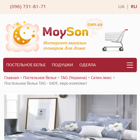
(096) 731-81-71
UA
RU
|
ПОСТЕЛЬНОЕ БЕЛЬЕ
ПОДУШКИ
ОДЕЯЛА
Главная
>
Постельное белье
>
TAG (Украина)
>
Сатин люкс
>
Постельное белье TAG - S409, евро комплект