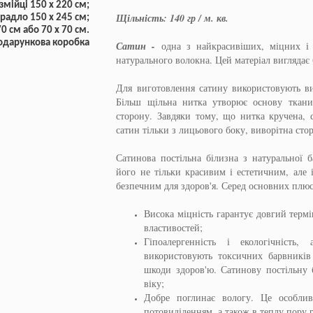
змійці 150 x 220 см;
Щільність: 140 гр / м. кв.
радло 150 x 245 см;
70 см або 70 х 70 см.
одарункова коробка
Сатин -
одна з найкрасивіших, міцних і 
натурального волокна. Цей матеріал виглядає 
Для виготовлення сатину використовують ви
Більш щільна нитка утворює основу ткан
сторону. Завдяки тому, що нитка кручена, 
сатин тільки з лицьового боку, виворітна сто
Сатинова постільна білизна з натуральної б
його не тільки красивим і естетичним, але
безпечним для здоров'я. Серед основних плю
Висока міцність гарантує довгий терм
властивостей;
Гіпоалергенність і екологічність
використовують токсичних барвників
шкоди здоров'ю. Сатинову постільну 
віку;
Добре поглинає вологу. Це особли
потовиділенням, а також в теплу пору 