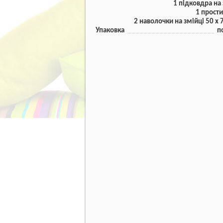
1 підковдра на 
1 прости
2 наволочки на змійці 50 x 
Упаковка
п