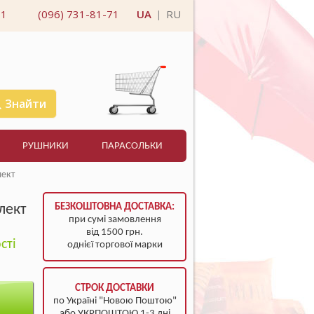
11
(096) 731-81-71
UA
RU
|
Знайти
РУШНИКИ
ПАРАСОЛЬКИ
лект
лект
БЕЗКОШТОВНА ДОСТАВКА:
при сумі замовлення
від 1500 грн.
сті
однієї торгової марки
СТРОК ДОСТАВКИ
по Україні "Новою Поштою"
або УКРПОШТОЮ 1-3 дні