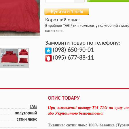
Короткий опис:
Виробник
TAG
тип комплекту
полуторний
мате
сатин люкс
Замовити товар по телефону:
(098) 650-90-01
(095) 677-88-11
ОПИС ТОВАРУ
При замовленні товару TM TAG на суму п
TAG
або Укрпоштою безкоштовна.
полуторний
сатин люкс
Тканина: сатин люкс 100% бавовна (Туреч