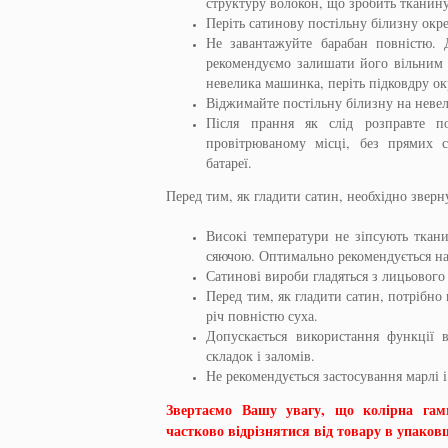
структуру волокон, що зробить ткани
Періть сатинову постільну білизну окр
Не завантажуйте барабан повністю. 
рекомендуємо залишати його вільним
невелика машинка, періть підковдру ок
Віджимайте постільну білизну на неве
Після прання як слід розправте по
провітрюваному місці, без прямих с
батареї.​
Перед тим, як гладити сатин, необхідно зверн
Високі температури не зіпсують ткан
сяючою. Оптимально рекомендується наг
Сатинові вироби гладяться з лицьового
Перед тим, як гладити сатин, потрібно
річ повністю суха.
Допускається використання функції 
складок і заломів.
Не рекомендується застосування марлі 
Звертаємо Вашу увагу, що колірна гам
частково відрізнятися від товару в упаковц