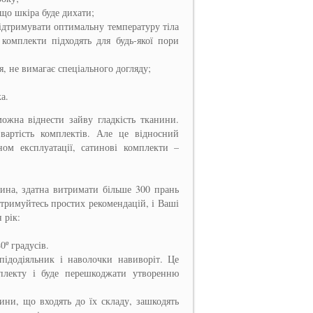
 що шкіра буде дихати;
ідтримувати оптимальну температуру тіла
 комплекти підходять для будь-якої пори
я, не вимагає спеціального догляду;
ка.
можна віднести зайву гладкість тканини.
 вартість комплектів. Але це відносний
ном експлуатації, сатинові комплекти –
нина, здатна витримати більше 300 прань
отримуйтесь простих рекомендацій, і Ваші
 рік:
0º градусів.
підодіяльник і наволочки навиворіт. Це
плекту і буде перешкоджати утворенню
ини, що входять до їх складу, зашкодять