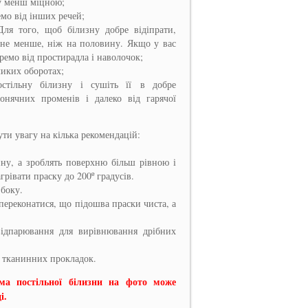
ну менш міцною;
емо від інших речей;
Для того, щоб білизну добре відіпрати,
 не менше, ніж на половину. Якщо у вас
ремо від простирадла і наволочок;
ликих оборотах;
стільну білизну і сушіть її в добре
онячних променів і далеко від гарячої
ути увагу на кілька рекомендацій:
ину, а зроблять поверхню більш рівною і
рівати праску до 200º градусів.
 боку.
 переконатися, що підошва праски чиста, а
відпарювання для вирівнювання дрібних
і тканинних прокладок.
ма постільної білизни на фото може
і.