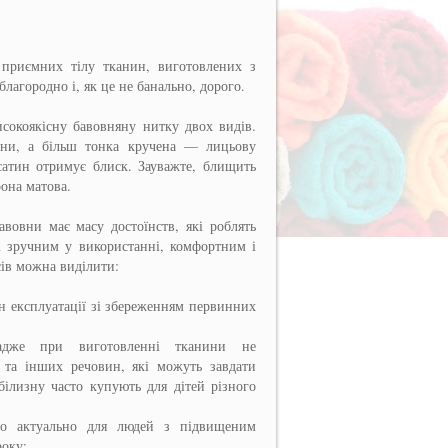
приємних тілу тканин, виготовлених з
благородно і, як це не банально, дорого.
сокоякісну бавовняну нитку двох видів.
ини, а більш тонка кручена — лицьову
сатин отримує блиск. Зауважте, блищить
рона матова.
авовни має масу достоїнств, які роблять
 і зручним у використанні, комфортним і
сів можна виділити:
ін експлуатації зі збереженням первинних
, адже при виготовленні тканини не
 та інших речовин, які можуть завдати
білизну часто купують для дітей різного
во актуально для людей з підвищеним
року;