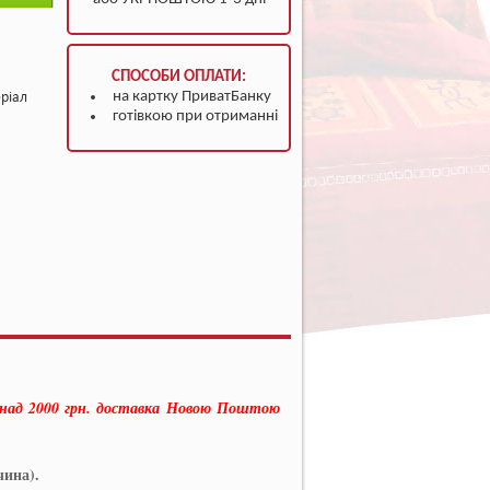
СПОСОБИ ОПЛАТИ:
на картку ПриватБанку
ріал
готівкою при отриманні
онад 2000 грн. доставка Новою Поштою
чина).