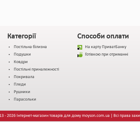
Категорії
Способи оплати
Постільна білизна
На карту ПриватБанку
Подушки
Готівкою при отриманні
Ковдри
Постільні приналежності
Покривала
Пледи
Рушники
Парасольки
3 - 2026 Інтернет-магазин товарів для дому moyson.com.ua | Всі права зах