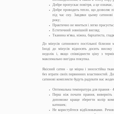
Добре пропускає повітря, а це означає,
Добре проводить тепло, що дозволяє п
під час сну. Завдяки цьому сатинові
року;
Практично не мнеться і легко прасуєтьс
Естетичний зовнішній вигляд;
Тканина м'яка, ніжна, бархатиста, глад
До мінусів сатинового постільної білизни 
Іноді до мінусів відносять досить високу
недолік і, якщо співвіднести ціну з термі
максимально вигідна покупка.
Якісний сатин - це міцна і зносостійка тка
без втрати своїх первинних властивостей. Д
сатинові комплекти будуть радувати вас жоден
Оптимальна температура для прання - 4
Перш ніж почати прання, виверніть 
допоможе краще зберегти колір ком
катишек;
Не користуйтеся відбілювачами. Речов