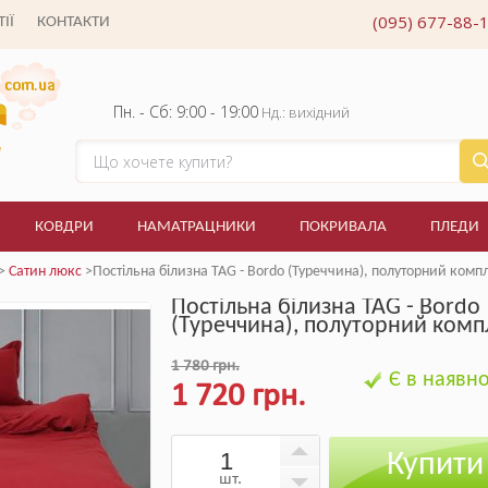
(095) 677-88-
ІЇ
КОНТАКТИ
Пн. - Сб: 9:00 - 19:00
Нд.: вихідний
КОВДРИ
НАМАТРАЦНИКИ
ПОКРИВАЛА
ПЛЕДИ
>
Сатин люкс
>Постільна білизна TAG - Bordo (Туреччина), полуторний комп
Постільна білизна TAG - Bordo
(Туреччина), полуторний комп
1 780 грн.
Є в наявно
1 720 грн.
Купити
шт.