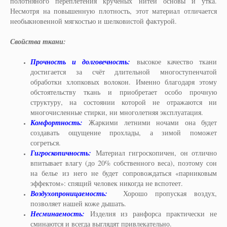
полотняного переплетения кручёных нитей основы и утка.
Несмотря на повышенную плотность, этот материал отличается
необыкновенной мягкостью и шелковистой фактурой.
Свойства ткани:
Прочность и долговечность:
высокое качество ткани
достигается за счёт длительной многоступенчатой
обработки хлопковых волокон. Именно благодаря этому
обстоятельству ткань и приобретает особо прочную
структуру, на состоянии которой не отражаются ни
многочисленные стирки, ни многолетняя эксплуатация.
Комфортность:
Жаркими летними ночами она будет
создавать ощущение прохлады, а зимой поможет
согреться.
Гигроскопичность:
Материал гигроскопичен, он отлично
впитывает влагу (до 20% собственного веса), поэтому сон
на белье из него не будет сопровождаться «парниковым
эффектом»: спящий человек никогда не вспотеет.
Воздухопроницаемость:
Хорошо пропуская воздух,
позволяет нашей коже дышать.
Несминаемость:
Изделия из ранфорса практически не
сминаются и всегда выглядят привлекательно.