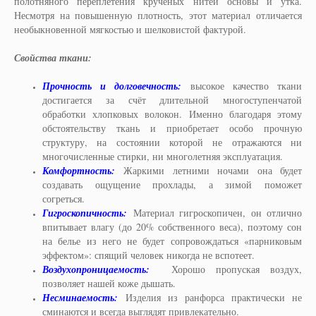
полотняного переплетения кручёных нитей основы и утка.
Несмотря на повышенную плотность, этот материал отличается
необыкновенной мягкостью и шелковистой фактурой.
Свойства ткани:
Прочность и долговечность:
высокое качество ткани
достигается за счёт длительной многоступенчатой
обработки хлопковых волокон. Именно благодаря этому
обстоятельству ткань и приобретает особо прочную
структуру, на состоянии которой не отражаются ни
многочисленные стирки, ни многолетняя эксплуатация.
Комфортность:
Жаркими летними ночами она будет
создавать ощущение прохлады, а зимой поможет
согреться.
Гигроскопичность:
Материал гигроскопичен, он отлично
впитывает влагу (до 20% собственного веса), поэтому сон
на белье из него не будет сопровождаться «парниковым
эффектом»: спящий человек никогда не вспотеет.
Воздухопроницаемость:
Хорошо пропуская воздух,
позволяет нашей коже дышать.
Несминаемость:
Изделия из ранфорса практически не
сминаются и всегда выглядят привлекательно.