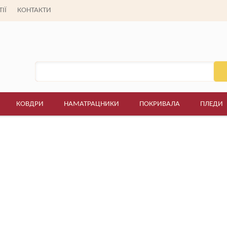
(095)
ІЇ
КОНТАКТИ
Пн. - Сб: 9:00 - 19:00
Нд.: вихідний
КОВДРИ
НАМАТРАЦНИКИ
ПОКРИВАЛА
ПЛЕДИ
>
Ранфорс (Туреччина)
>Постільна білизна TAG - R-T9277 (Туреччина), сіме