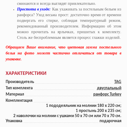
сминаются и всегда выглядят привлекательно.
Простота в уходе:
Как ухаживать за постельным бельем из
ранфорса? Уход весьма прост: достаточно время от времени
подвергать его стирке, соблюдая температурный режим,
рекомендованный производителем. Информацию об этом
можно прочитать на ярлычках, пришитых к комплекту.
Столь же беспроблемным является процесс глажки изделий.
Обращаем Ваше внимание, что цветовая гамма постельного
белья на фото может частично отличаться от товара в
упаковке.
ХАРАКТЕРИСТИКИ
Производитель
TAG
Тип комплекта
двуспальный
Материал
ранфорс Turkey
Комплектация
1 пододеяльник на молнии 180 x 220 см;
1 прoстынь 200 x 235 см;
2 наволочки на молнии с ушками 50 x 70 см или 70 x 70 см.
Упаковка
подарочная