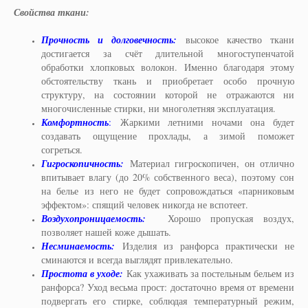
Свойства ткани:
Прочность и долговечность:
высокое качество ткани
достигается за счёт длительной многоступенчатой
обработки хлопковых волокон. Именно благодаря этому
обстоятельству ткань и приобретает особо прочную
структуру, на состоянии которой не отражаются ни
многочисленные стирки, ни многолетняя эксплуатация.
Комфортность
:
Жаркими летними ночами она будет
создавать ощущение прохлады, а зимой поможет
согреться.
Гигроскопичность:
Материал гигроскопичен, он отлично
впитывает влагу (до 20% собственного веса), поэтому сон
на белье из него не будет сопровождаться «парниковым
эффектом»: спящий человек никогда не вспотеет.
Воздухопроницаемость:
Хорошо пропуская воздух,
позволяет нашей коже дышать.
Несминаемость:
Изделия из ранфорса практически не
сминаются и всегда выглядят привлекательно.
Простота в уходе:
Как ухаживать за постельным бельем из
ранфорса? Уход весьма прост: достаточно время от времени
подвергать его стирке, соблюдая температурный режим,