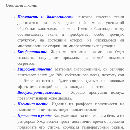
Свойства ткани:
Прочность и долговечность:
высокое качество ткани
достигается за счёт длительной многоступенчатой
обработки хлопковых волокон. Именно благодаря этому
обстоятельству ткань и приобретает особо прочную
структуру, на состоянии которой не отражаются ни
многочисленные стирки, ни многолетняя эксплуатация.
Комфортность
:
Жаркими летними ночами она будет
создавать ощущение прохлады, а зимой поможет
согреться.
Гигроскопичность:
Материал гигроскопичен, он отлично
впитывает влагу (до 20% собственного веса), поэтому сон
на белье из него не будет сопровождаться «парниковым
эффектом»: спящий человек никогда не вспотеет.
Воздухопроницаемость:
Хорошо пропуская воздух,
позволяет нашей коже дышать.
Несминаемость:
Изделия из ранфорса практически не
сминаются и всегда выглядят привлекательно.
Простота в уходе:
Как ухаживать за постельным бельем из
ранфорса? Уход весьма прост: достаточно время от времени
подвергать его стирке, соблюдая температурный режим,