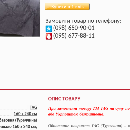
Замовити товар по телефону:
(098) 650-90-01
(095) 677-88-11
ОПИС ТОВАРУ
При замовленні товару TM TAG на суму п
TAG
або Укрпоштою безкоштовна.
160 x 240 cм
бавовна (Туреччина)
Однотонне покривало TAG (Туреччина) –
п
ривало 160 x 240 см;