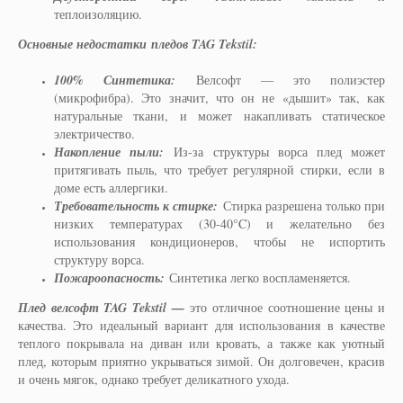
теплоизоляцию.
Основные недостатки
пледов TAG Tekstil:
100% Синтетика:
Велсофт — это полиэстер
(микрофибра). Это значит, что он не «дышит» так, как
натуральные ткани, и может накапливать статическое
электричество.
Накопление пыли:
Из-за структуры ворса плед может
притягивать пыль, что требует регулярной стирки, если в
доме есть аллергики.
Требовательность к стирке:
Стирка разрешена только при
низких температурах (30-40°C) и желательно без
использования кондиционеров, чтобы не испортить
структуру ворса.
Пожароопасность:
Синтетика легко воспламеняется.
Плед велсофт TAG Tekstil —
это отличное соотношение цены и
качества. Это идеальный вариант для использования в качестве
теплого покрывала на диван или кровать, а также как уютный
плед, которым приятно укрываться зимой. Он долговечен, красив
и очень мягок, однако требует деликатного ухода.