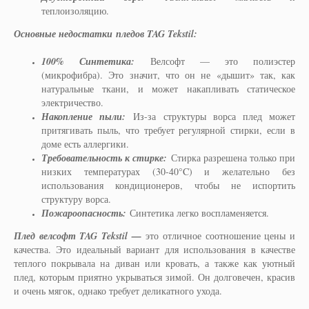
теплоизоляцию.
Основные недостатки
пледов TAG Tekstil:
100% Синтетика:
Велсофт — это полиэстер
(микрофибра). Это значит, что он не «дышит» так, как
натуральные ткани, и может накапливать статическое
электричество.
Накопление пыли:
Из-за структуры ворса плед может
притягивать пыль, что требует регулярной стирки, если в
доме есть аллергики.
Требовательность к стирке:
Стирка разрешена только при
низких температурах (30-40°C) и желательно без
использования кондиционеров, чтобы не испортить
структуру ворса.
Пожароопасность:
Синтетика легко воспламеняется.
Плед велсофт TAG Tekstil —
это отличное соотношение цены и
качества. Это идеальный вариант для использования в качестве
теплого покрывала на диван или кровать, а также как уютный
плед, которым приятно укрываться зимой. Он долговечен, красив
и очень мягок, однако требует деликатного ухода.